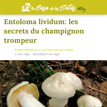
Entoloma lividum: les
secrets du champignon
trompeur
Pablo Martínez / La Casa de las Setas
2 ans ago
· Updated 1 an ago