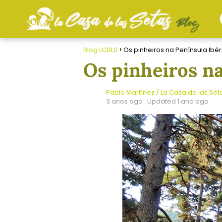
Blog LCDLS
Os pinheiros na Península Ibér
Os pinheiros na
Pablo Martínez / La Casa de las Set
3 anos ago
· Updated 1 ano ago