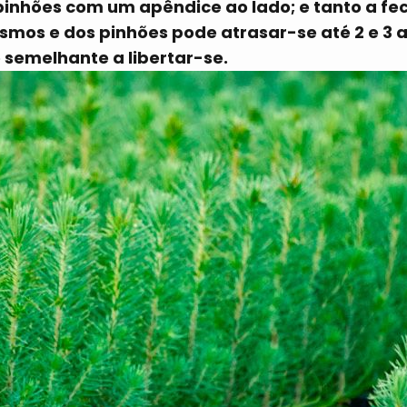
inhões com um apêndice ao lado; e tanto a f
os e dos pinhões pode atrasar-se até 2 e 3 a
emelhante a libertar-se.