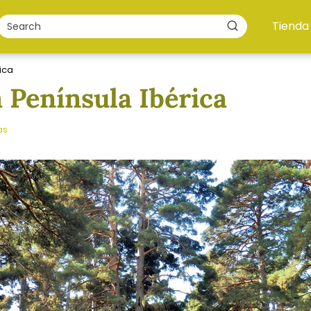
Tienda
ica
 Península Ibérica
as