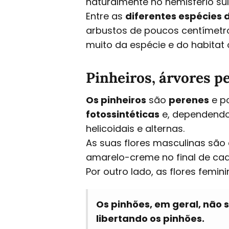
naturalmente no hemisfério sul
Entre as
diferentes espécies 
arbustos de poucos centímetro
muito da espécie e do habitat
Pinheiros, árvores p
Os pinheiros
são
perenes
e po
fotossintéticas
e, dependendo
helicoidais e alternas.
As suas flores masculinas são
amarelo-creme no final de cad
Por outro lado, as flores femi
Os pinhões, em geral, nã
libertando os pinhões.