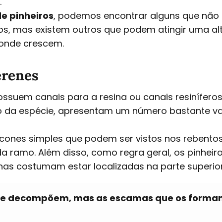
.
de pinheiros
, podemos encontrar alguns que não
s, mas existem outros que podem atingir uma al
 onde crescem.
erenes
ssuem canais para a resina ou canais resiníferos
 da espécie, apresentam um número bastante vari
 cones simples que podem ser vistos nos rebento
a ramo. Além disso, como regra geral, os pinheir
ninas costumam estar localizadas na parte superior
o se decompõem, mas as escamas que os forma