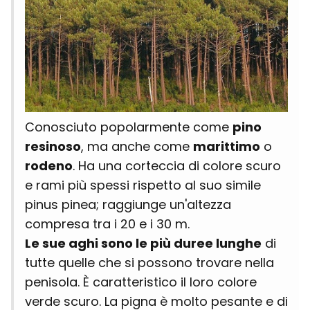
Conosciuto popolarmente come
pino
resinoso
, ma anche come
marittimo
o
rodeno
. Ha una corteccia di colore scuro
e rami più spessi rispetto al suo simile
pinus pinea; raggiunge un'altezza
compresa tra i 20 e i 30 m.
Le sue aghi sono le più dure
e lunghe
di
tutte quelle che si possono trovare nella
penisola. È caratteristico il loro colore
verde scuro. La pigna è molto pesante e di