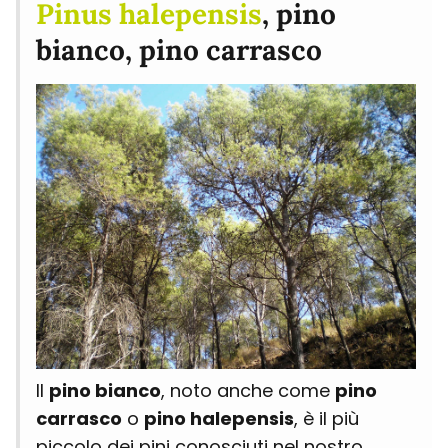
Pinus halepensis
, pino
bianco, pino carrasco
Il
pino bianco
, noto anche come
pino
carrasco
o
pino halepensis
, è il più
piccolo dei pini conosciuti nel nostro