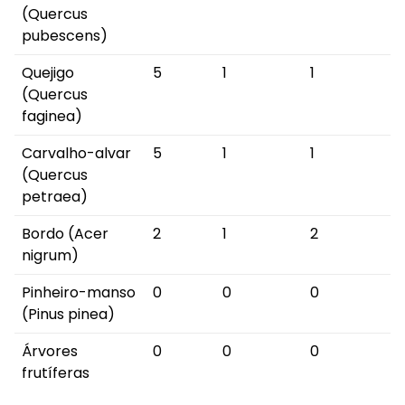
(Quercus
pubescens)
Quejigo
5
1
1
(Quercus
faginea)
Carvalho-alvar
5
1
1
(Quercus
petraea)
Bordo (Acer
2
1
2
nigrum)
Pinheiro-manso
0
0
0
(Pinus pinea)
Árvores
0
0
0
frutíferas