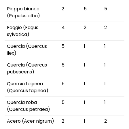
Pioppo bianco
2
5
5
(Populus alba)
Faggio (Fagus
4
2
2
sylvatica)
Quercia (Quercus
5
1
1
ilex)
Quercia (Quercus
5
1
1
pubescens)
Quercia faginea
5
1
1
(Quercus faginea)
Quercia roba
5
1
1
(Quercus petraea)
Acero (Acer nigrum)
2
1
2