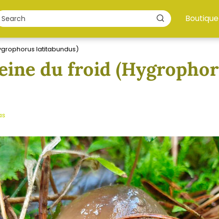
Boutique
(Hygrophorus latitabundus)
 reine du froid (Hygropho
as