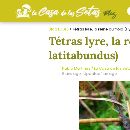
Blog LCDLS
Tétras lyre, la reine du froid 
Tétras lyre, la
latitabundus)
Pablo Martínez / La Casa de las Set
6 ans ago
· Updated 1 an ago