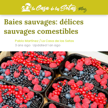
Baies sauvages: délices
sauvages comestibles
Pablo Martínez / La Casa de las Setas
3 ans ago
· Updated 1 an ago