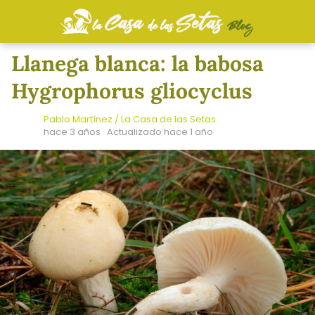
Llanega blanca: la babosa
Hygrophorus gliocyclus
Pablo Martínez / La Casa de las Setas
hace 3 años
· Actualizado hace 1 año