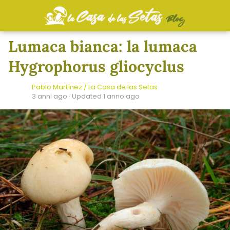
Lumaca bianca: la lumaca
Hygrophorus gliocyclus
Pablo Martínez / La Casa de las Setas
3 anni ago
· Updated 1 anno ago