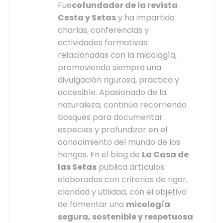
Fue
cofundador de la revista
Cesta y Setas
y ha impartido
charlas, conferencias y
actividades formativas
relacionadas con la micología,
promoviendo siempre una
divulgación rigurosa, práctica y
accesible. Apasionado de la
naturaleza, continúa recorriendo
bosques para documentar
especies y profundizar en el
conocimiento del mundo de los
hongos. En el blog de
La Casa de
las Setas
publica artículos
elaborados con criterios de rigor,
claridad y utilidad, con el objetivo
de fomentar una
micología
segura, sostenible y respetuosa