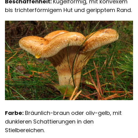
Beschaffenheit:
Kugelförmig, mit konvexem
bis trichterförmigem Hut und geripptem Rand.
Farbe:
Bräunlich-braun oder oliv-gelb, mit
dunkleren Schattierungen in den
Stielbereichen.