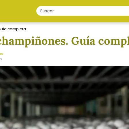
Guía completa
champiñones. Guía comp
as
ño