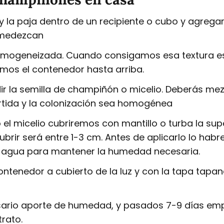
 la paja dentro de un recipiente o cubo y agrega
umedezcan
mogeneizada. Cuando consigamos esa textura es
emos el contenedor hasta arriba.
r la semilla de champiñón o micelio. Deberás mezc
rtida y la colonización sea homogénea
 micelio cubriremos con mantillo o turba la super
rir será entre 1-3 cm. Antes de aplicarlo lo hab
os agua para mantener la humedad necesaria.
tenedor a cubierto de la luz y con la tapa tapan
esario aporte de humedad, y pasados 7-9 días em
trato.