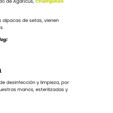
ido de Agaricus,
Champiñón
s alpacas de setas, vienen
s.
log:
a
e desinfección y limpieza, por
estras manos, esterilizadas y