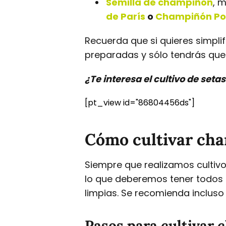
Semilla de champiñón
, 
de París
o
Champiñón Por
Recuerda que si quieres simpli
preparadas y sólo tendrás que s
¿Te interesa el cultivo de set
[pt_view id="86804456ds"]
Cómo cultivar cha
Siempre que realizamos cultivo
lo que deberemos tener todos l
limpias. Se recomienda incluso 
Pasos para cultivar