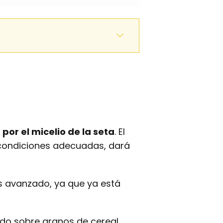
or el micelio de la seta
. El
n condiciones adecuadas, dará
ás avanzado, ya que ya está
ido sobre granos de cereal,