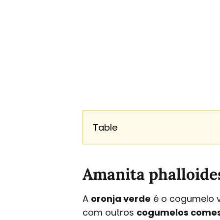
Table
Amanita phalloide
A
oronja verde
é o cogumelo v
com outros
cogumelos comes