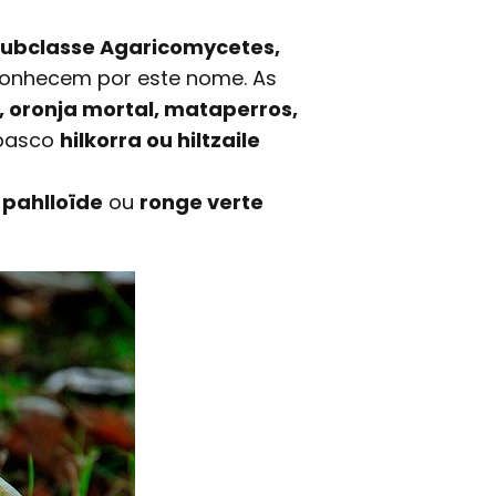
subclasse Agaricomycetes,
conhecem por este nome. As
e, oronja mortal, mataperros,
 basco
hilkorra ou hiltzaile
pahlloïde
ou
ronge verte