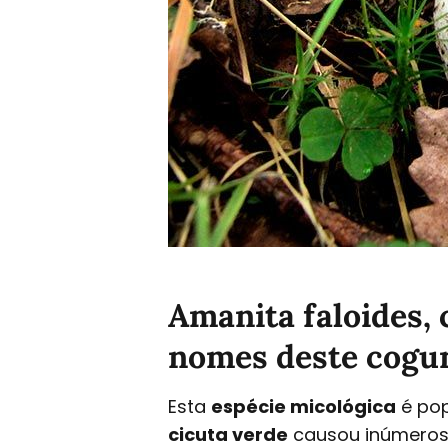
Amanita faloides, 
nomes deste cogu
Esta
espécie micológica
é pop
cicuta verde
causou inúmeros 