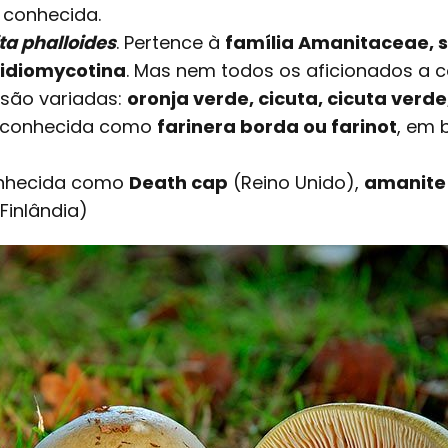
 conhecida.
a phalloides
. Pertence à
família Amanitaceae, 
sidiomycotina
. Mas nem todos os aficionados a 
são variadas:
oronja verde, cicuta, cicuta verd
 é conhecida como
farinera borda ou farinot
, em
onhecida como
Death cap
(Reino Unido),
amanite 
Finlândia)