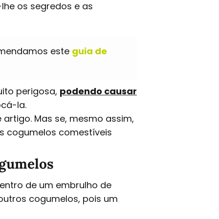
lhe os segredos e as
comendamos este
guia de
ito perigosa,
podendo causar
ocá-la.
 artigo. Mas se, mesmo assim,
es cogumelos comestíveis
ogumelos
dentro de um embrulho de
 outros cogumelos, pois um