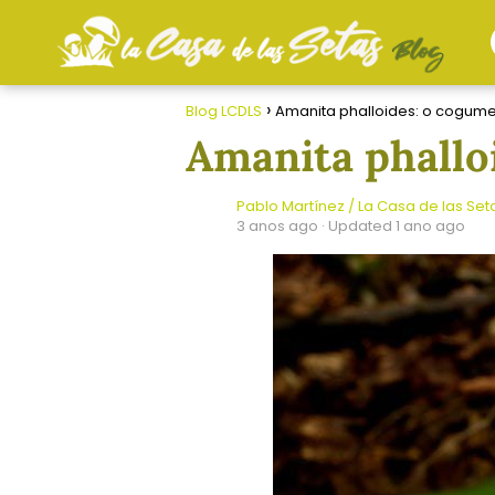
Blog LCDLS
Amanita phalloides: o cogume
Amanita phallo
Pablo Martínez / La Casa de las Set
3 anos ago
· Updated 1 ano ago