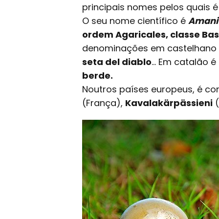
principais nomes pelos quais é
O seu nome científico é
Amanit
ordem Agaricales, classe Ba
denominações em castelhano 
seta del diablo
... Em catalão
berde.
Noutros países europeus, é c
(França),
Kavalakärpässieni
(