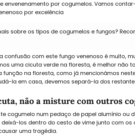
e envenenamento por cogumelos. Vamos contar-
enenoso por excelência
mais sobre os tipos de cogumelos e fungos? Re
a confusão com este fungo venenoso é muito, mu
armos uma cicuta verde na floresta, é melhor não t
 função na floresta, como já mencionámos neste
tudá-la em casa, devemos separá-la dos restant
cuta, não a misture com outros c
ste cogumelo num pedaço de papel alumínio ou 
 deixá-los dentro do cesto de vime junto com os
causar uma tragédia.