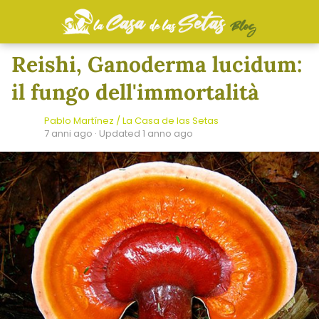
Reishi, Ganoderma lucidum:
il fungo dell'immortalità
Pablo Martínez / La Casa de las Setas
7 anni ago
· Updated 1 anno ago