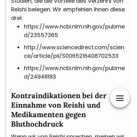
Studien, die die Vorteile des Verzehrs von
Reishi belegen. Wir empfehlen Ihnen diese
drei:
https://www.ncbi.nlm.nih.gov/pubme
d/23557365
http://www.sciencedirect.com/scien
ce/article/pii/S0065216408702533
https://www.ncbi.nlm.nih.gov/pubme
d/24948193
Kontraindikationen bei der
Einnahme von Reishi und
Medikamenten gegen
Bluthochdruck
Wenn wir von Reishi sprechen, meinen wir