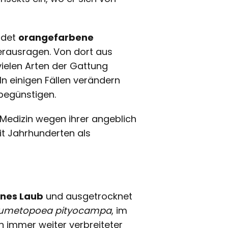
ldet
orangefarbene
herausragen. Von dort aus
vielen Arten der Gattung
In einigen Fällen verändern
 begünstigen.
n Medizin wegen ihrer angeblich
it Jahrhunderten als
ünes Laub
und ausgetrocknet
umetopoea pityocampa
, im
n immer weiter verbreiteter