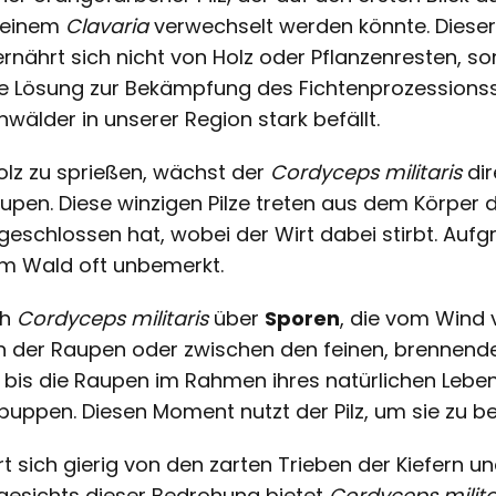
t einem
Clavaria
verwechselt werden könnte. Dieser 
ernährt sich nicht von Holz oder Pflanzenresten, son
che Lösung zur Bekämpfung des Fichtenprozessio
nwälder in unserer Region stark befällt.
lz zu sprießen, wächst der
Cordyceps militaris
dir
upen. Diese winzigen Pilze treten aus dem Körper d
bgeschlossen hat, wobei der Wirt dabei stirbt. Auf
 im Wald oft unbemerkt.
ch
Cordyceps militaris
über
Sporen
, die vom Wind 
n der Raupen oder zwischen den feinen, brennend
e, bis die Raupen im Rahmen ihres natürlichen Lebe
puppen. Diesen Moment nutzt der Pilz, um sie zu be
t sich gierig von den zarten Trieben der Kiefern u
esichts dieser Bedrohung bietet
Cordyceps milita