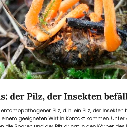
: der Pilz, der Insekten befäl
 entomopathogener Pilz, d. h. ein Pilz, der Insekten 
 einem geeigneten Wirt in Kontakt kommen. Unter 
ie Sporen und der Pilz dringt in den Körper des I