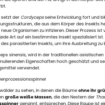
rbt.
, setzt der
Cordyceps
seine Entwicklung fort und bi
anzungsstrukturen, die aus dem Körper des Insekts 
 neue Organismen zu infizieren. Dieser Prozess ist 
e Art auf ein bestimmtes Insekt spezialisiert ist. 
 des parasitierten Insekts, um ihre Ausbreitung zu
ps sinensis, wird in der traditionellen asiatische
imulierenden Eigenschaften hoch geschätzt und se
smittel verwendet.
nienprozessionsspinner
ernwälder zu sehen, in denen die Bäume
ohne ihr gr
gen
große weiße Massen
, die den Nestern der
Tha
sspinner
genannt, entsprechen. Diese Raupe ist ei