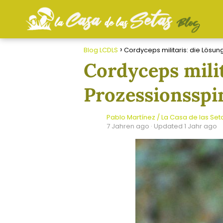
Blog LCDLS
Cordyceps militaris: die Lösun
Cordyceps milit
Prozessionsspi
Pablo Martínez / La Casa de las Set
7 Jahren ago
· Updated 1 Jahr ago