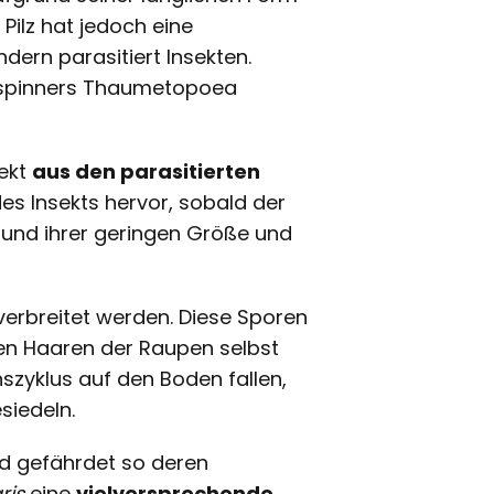
Pilz hat jedoch eine
dern parasitiert Insekten.
nsspinners Thaumetopoea
ekt
aus den parasitierten
es Insekts hervor, sobald der
grund ihrer geringen Größe und
verbreitet werden. Diese Sporen
en Haaren der Raupen selbst
nszyklus auf den Boden fallen,
siedeln.
nd gefährdet so deren
ris
eine
vielversprechende