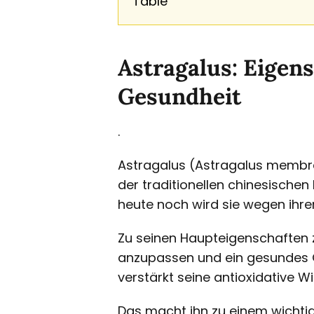
Table
Astragalus: Eigen
Gesundheit
.
Astragalus (Astragalus membra
der traditionellen chinesische
heute noch wird sie wegen ihre
Zu seinen Haupteigenschaften z
anzupassen und ein gesundes G
verstärkt seine antioxidative W
Das macht ihn zu einem wichti