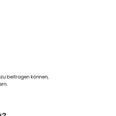
azu beitragen können,
rn.
t?