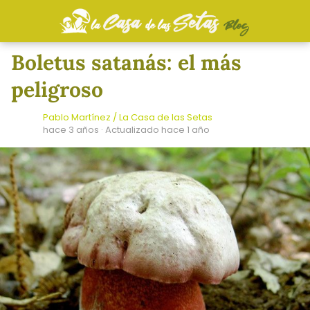
Boletus satanás: el más
peligroso
Pablo Martínez / La Casa de las Setas
hace 3 años
· Actualizado hace 1 año