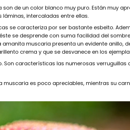
a son de un color blanco muy puro. Están muy apre
 láminas, intercaladas entre ellas.
cas se caracteriza por ser bastante esbelto. Adem
ste se desprende con suma facilidad del sombrer
a amanita muscaria presenta un evidente anillo, d
rillento crema y que se desvanece en los ejempla
o. Son características las numerosas verruguillas
ta muscaria es poco apreciables, mientras su car