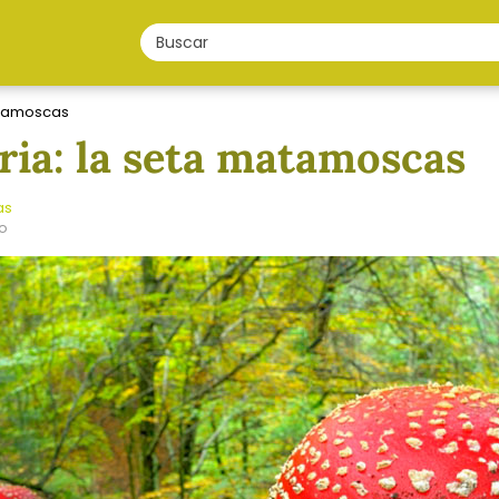
atamoscas
ia: la seta matamoscas
as
ño