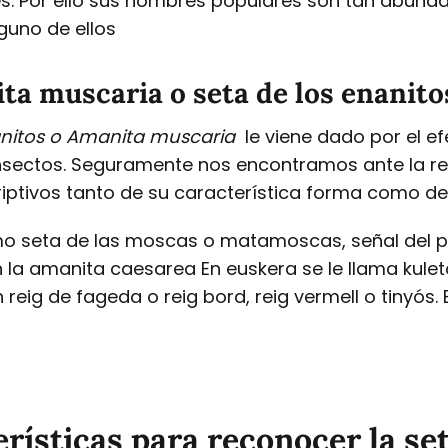
es. Por ello sus nombres populares son tan abun
guno de ellos
a muscaria o seta de los enanito
nanitos o Amanita muscaria
le viene dado por el ef
nsectos. Seguramente nos encontramos ante la re
iptivos tanto de su característica forma como de
omo seta de las moscas o matamoscas, señal del 
 la amanita caesarea En euskera se le llama kuleto
reig de fageda o reig bord, reig vermell o tinyós.
erísticas para reconocer la s