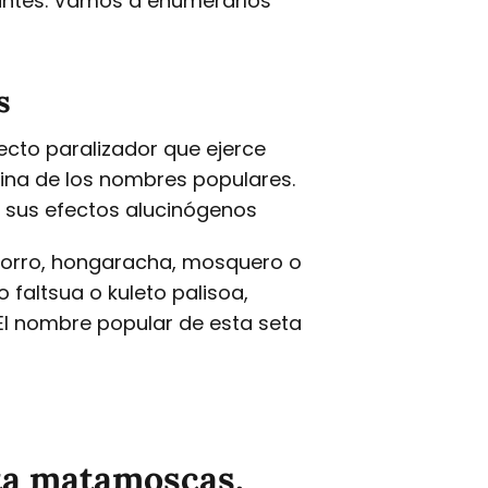
dantes. Vamos a enumerarlos
s
ecto paralizador que ejerce
ina de los nombres populares.
 sus efectos alucinógenos
porro, hongaracha, mosquero o
 faltsua o kuleto palisoa,
 El nombre popular de esta seta
eta matamoscas,