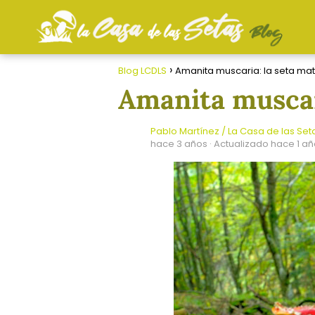
Blog LCDLS
Amanita muscaria: la seta m
Amanita muscar
Pablo Martínez / La Casa de las Set
hace 3 años
· Actualizado hace 1 a