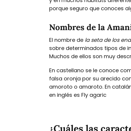
y en muchos hábitats diferent
porque seguro que conoces al
Nombres de la Amanit
El nombre de
la seta de los e
sobre determinados tipos de i
Muchos de ellos son muy descr
En castellano se le conoce c
falsa oronja por su arecido con
amoroto o amaroto. En catalán 
en inglés es Fly agaric
¿Cuáles las caract