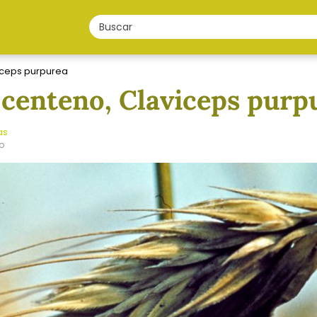
iceps purpurea
 centeno, Claviceps purp
as
ño