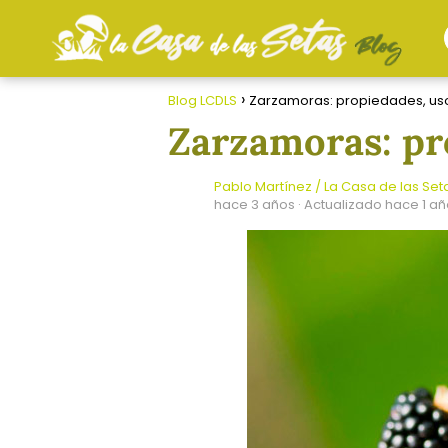
Blog LCDLS
Zarzamoras: propiedades, uso
Zarzamoras: pr
Pablo Martínez / La Casa de las Set
hace 3 años
· Actualizado hace 1 a