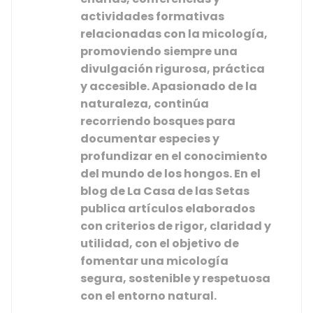
actividades formativas
relacionadas con la micología,
promoviendo siempre una
divulgación rigurosa, práctica
y accesible. Apasionado de la
naturaleza, continúa
recorriendo bosques para
documentar especies y
profundizar en el conocimiento
del mundo de los hongos. En el
blog de
La Casa de las Setas
publica artículos elaborados
con criterios de rigor, claridad y
utilidad, con el objetivo de
fomentar una
micología
segura, sostenible y respetuosa
con el entorno natural
.