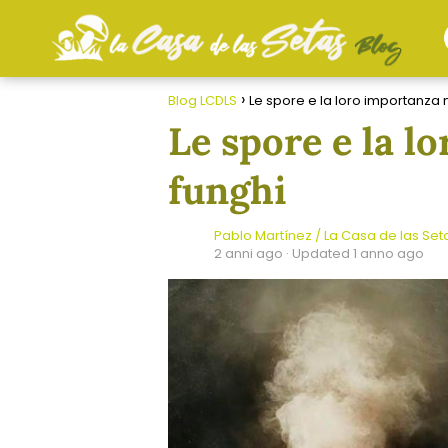
Blog LCDLS
Le spore e la loro importanza 
Le spore e la l
funghi
Pablo Martínez / La Casa de las Set
2 anni ago
· Updated 1 anno ago