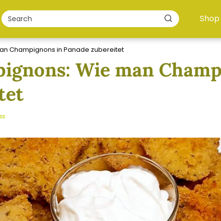
Shop
an Champignons in Panade zubereitet
pignons: Wie man Champ
tet
as