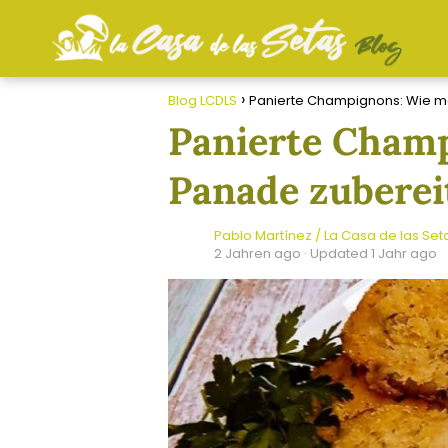
Blog LCDLS
Panierte Champignons: Wie m
Panierte Cham
Panade zuberei
Pablo Martínez / La Casa de las Set
2 Jahren ago
· Updated 1 Jahr ago